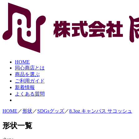
HOME
同心商店とは
商品を選ぶ
ご利用ガイド
新着情報
よくある質問
HOME
／
形状
／
SDGsグッズ
／
8.3oz キャンバス サコッシュ
形状一覧