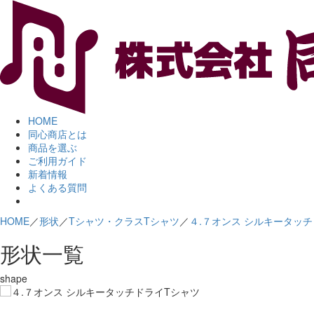
HOME
同心商店とは
商品を選ぶ
ご利用ガイド
新着情報
よくある質問
HOME
／
形状
／
Tシャツ・クラスTシャツ
／
４.７オンス シルキータッ
形状一覧
shape